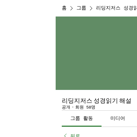
홈
그룹
리딩지저스 성경
리딩지저스 성경읽기 해설
공개
·
회원 58명
그룹 활동
미디어
뒤로