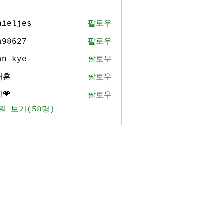
nieljes
팔로우
jes
a98627
팔로우
27
an_kye
팔로우
ye
태훈
팔로우
💗
팔로우
원 보기(58명)