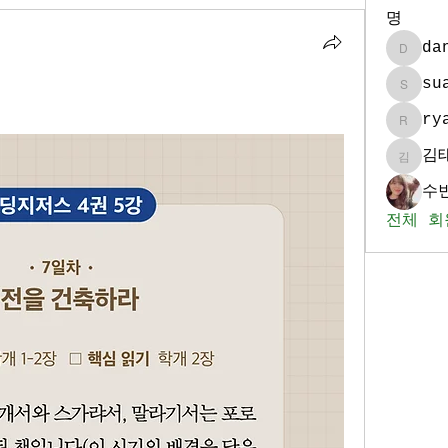
명
da
daniel
su
sua986
ry
ryan_k
김
김태훈
수빈
전체 회