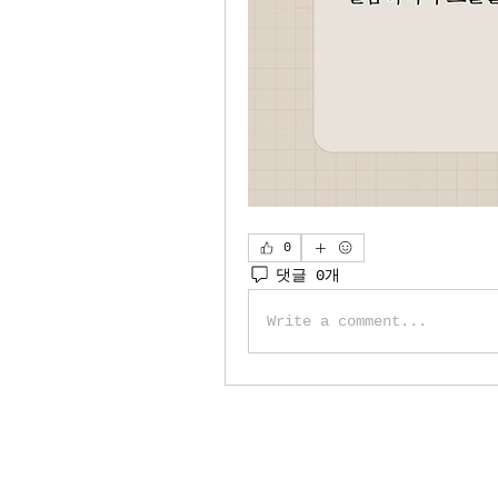
0
댓글 0개
Write a comment...