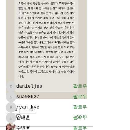
소개
그룹에 오신 것을 환영합니다. 다른
회원과의 교류 및 업데이트 수신,
미디어 공유 등의 활동을 시작하세
요.
명
danieljes
팔로우
danieljes
sua98627
팔로우
sua98627
ryan_kye
팔로우
1
ryan_kye
1
0
21
김태훈
팔로우
김태훈
수빈💗
팔로우