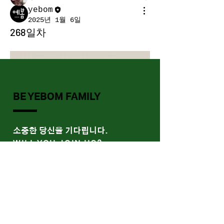
yebom
전체 회원 보기(58명)
2025년 1월 6일
268일차
BE YEBOM FAMILY
​소중한 당신을 기다립니다.
WILL YOU JOIN US?
예배안내
말씀과 나눔
함께 울고 함께 웃는 예봄