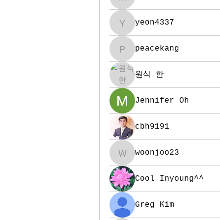
midumoh
yeon4337
yeon4337
peacekang
peacekang
원식 한
Jennifer Oh
cbh9191
woonjoo23
woonjoo23
Cool Inyoung^^
Greg Kim