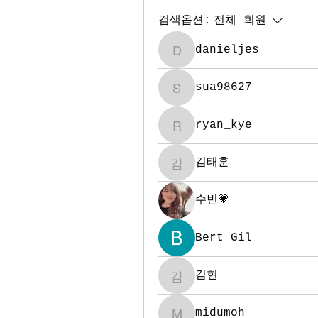
검색옵션:
전체 회원
danieljes
danieljes
sua98627
sua98627
ryan_kye
ryan_kye
김태훈
김태훈
수빈💗
Bert Gil
김현
김현
midumoh