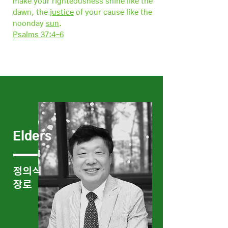
make your righteousness shine like the
dawn, the
justice
of your cause like the
noonday
sun
.
Psalms 37:4-6
Elders
정의식
​장로