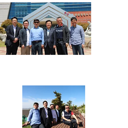
1년에 아홉켤레의 고무신이
닳고 닳도록 복음들고 남도
의 섬들을 거니신 문준경전
도사 순교기념관