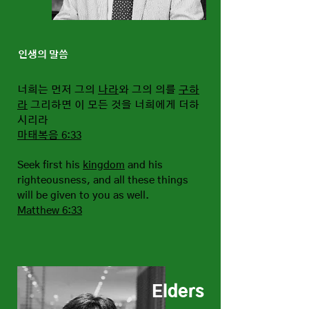
인생의 말씀
너희는 먼저 그의
나라
와 그의 의를
구하
라
그리하면 이 모든 것을 너희에게 더하
시리라
마태복음 6:33
Seek
first his
kingdom
and his
righteousness, and all these things
will be given to you as well.
Matthew
6:33
Elders