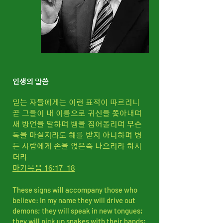
인생의 말씀
믿는 자들에게는 이런 표적이 따르리니
곧 그들이 내 이름으로 귀신을 쫓아내며
새 방언을 말하며 뱀을 집어올리며 무슨
독을 마실지라도 해를 받지 아니하며 병
든 사람에게 손을 얹은즉 나으리라 하시
더라
마가복음 16:17-18
These signs will accompany those who
believe: In my name they will drive out
demons; they will speak in new tongues;
they will pick up snakes with their hands;