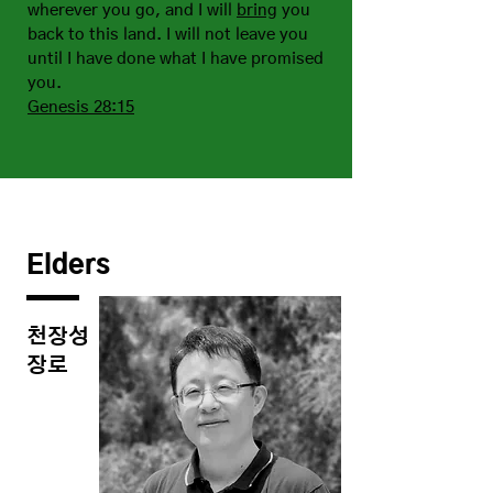
wherever you go, and I will
bring
you
back to this land. I will not leave you
until I have done what I have promised
you.
Genesis 28:15
Elders
천장성
​장로