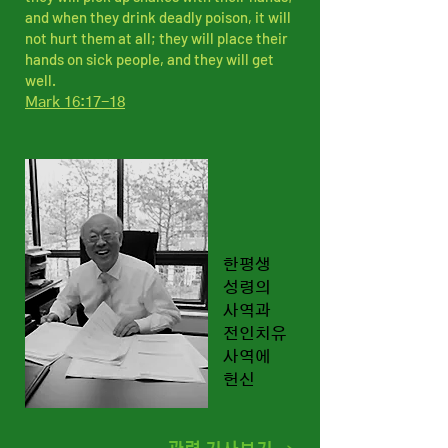
and when they drink deadly poison, it will
not hurt them at all; they will place their
hands on sick people, and they will get
well.
Mark 16:17-18
한평생
성령의
사역과
전인치유
사역에
헌신