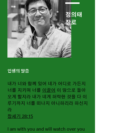
정의태
​장로
인생의 말씀
내가 너와 함께 있어 네가 어디로 가든지
너를 지키며 너를
이끌어
이 땅으로 돌아
오게 할지라 내가 네게 허락한 것을 다 이
루기까지 너를 떠나지 아니하리라 하신지
라
창세기 28:15
I am with you and will watch over you