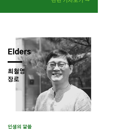
관련 기사보기 →
Elders
최철영
​장로
인생의 말씀