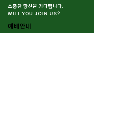
​소중한 당신을 기다립니다.
WILL YOU JOIN US?
예배안내
말씀과 나눔
함께 울고 함께 웃는 예봄
WE SOCIALIZE
Youtube
Band/Gallery
​신약교회의 회복, 가정교회
RESTORATION OF THE
EARLY CHURCH