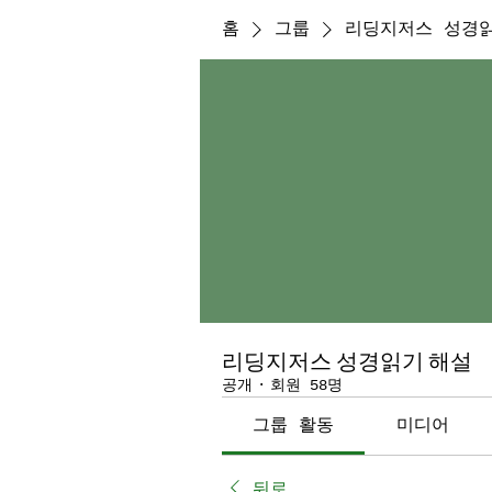
홈
그룹
리딩지저스 성경
리딩지저스 성경읽기 해설
공개
·
회원 58명
그룹 활동
미디어
뒤로