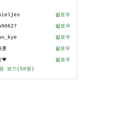
nieljes
팔로우
jes
a98627
팔로우
27
an_kye
팔로우
ye
태훈
팔로우
💗
팔로우
원 보기(58명)