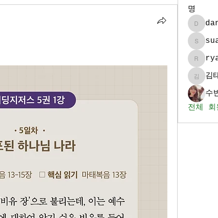
명
da
daniel
su
sua986
ry
ryan_k
김
김태훈
수빈
전체 회