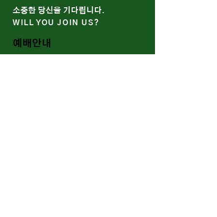
​소중한 당신을 기다립니다.
WILL YOU JOIN US?
예배안내
말씀과 나눔
함께 울고 함께 웃는 예봄
WE SOCIALIZE
Youtube
Band/Gallery
​신약교회의 회복, 가정교회
RESTORATION OF THE
EARLY CHURCH