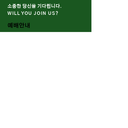
​소중한 당신을 기다립니다.
WILL YOU JOIN US?
예배안내
말씀과 나눔
함께 울고 함께 웃는 예봄
WE SOCIALIZE
Youtube
Band/Gallery
​신약교회의 회복, 가정교회
RESTORATION OF THE
EARLY CHURCH