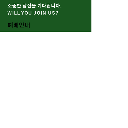
​소중한 당신을 기다립니다.
WILL YOU JOIN US?
예배안내
말씀과 나눔
함께 울고 함께 웃는 예봄
WE SOCIALIZE
Youtube
Band/Gallery
​신약교회의 회복, 가정교회
RESTORATION OF THE
EARLY CHURCH