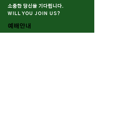
​소중한 당신을 기다립니다.
WILL YOU JOIN US?
예배안내
말씀과 나눔
함께 울고 함께 웃는 예봄
WE SOCIALIZE
Youtube
Band/Gallery
​신약교회의 회복, 가정교회
RESTORATION OF THE
EARLY CHURCH