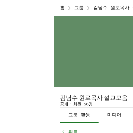
홈
그룹
김남수 원로목사
김남수 원로목사 설교모음
공개
·
회원 56명
그룹 활동
미디어
뒤로