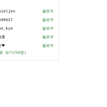
nieljes
팔로우
jes
a98627
팔로우
27
an_kye
팔로우
ye
태훈
팔로우
💗
팔로우
원 보기(56명)