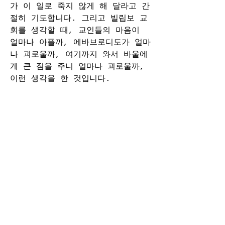
가 이 일로 죽지 않게 해 달라고 간
절히 기도합니다. 그리고 빌립보 교
회를 생각할 때, 교인들의 마음이 
얼마나 아플까, 에바브로디도가 얼마
나 괴로울까, 여기까지 와서 바울에
게 큰 짐을 주니 얼마나 괴로울까, 
이런 생각을 한 것입니다.
또 에바브로디도 편에서 볼 때에는 
자기 죽는 것은 걱정거리가 아닙니
다. 아무 때 죽든지 복음을 위해서 
여기까지 왔다가 죽는다면 절반은 순
교가 아니겠습니까? 그런 것은 상관
이 없는데 ‘내가 여기서 죽는다면’ 
바울 선생이 얼마나 괴로울까, 빌립
보 교인들한테도 신앙의 걸림돌이 되
지 않을까 이런 것이 걱정이 됩니
다. 복음을 위해 일하다가 열병으로 
죽었다는 소문이 들릴 때, 믿음 없