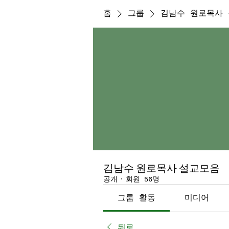
홈
그룹
김남수 원로목사
김남수 원로목사 설교모음
공개
·
회원 56명
그룹 활동
미디어
뒤로