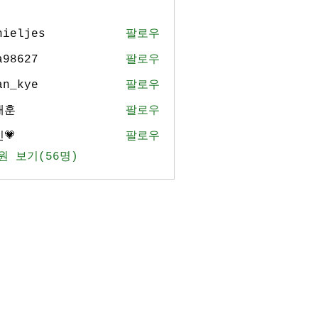
nieljes
팔로우
jes
a98627
팔로우
27
an_kye
팔로우
ye
태훈
팔로우
💗
팔로우
원 보기(56명)