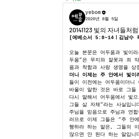
yebom
2020년 8월 5일
20141123 빛의 자녀들처
[에베소서 5:8~14ㅣ김남수 
오늘 본문은 어두움과 빛이라
두움”은 무지와 잘못과 죄 악
움과 착함과 사랑 생명을 상
더니 이제는 주 안에서 빛이라
들이 이전에는 어두움이더니 이
바울이 말한 것은 바로 그들 
다시 말해서 어두움에서 빛으로
그들 삶 자체”라는 사실입니다
주님을 믿음으로 주님과 연합
러므로 이제 그들은 “주 안에
행하라 하는 말은, 그들의 이
않으면 안 된다 하는 말입니다