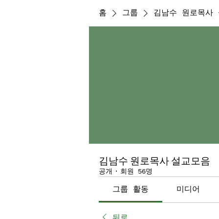
홈
그룹
김남수 원로목사
김남수 원로목사 설교모음
공개
·
회원 56명
그룹 활동
미디어
뒤로