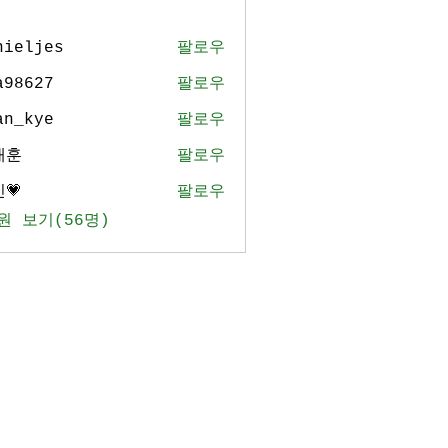
nieljes
팔로우
jes
a98627
팔로우
27
an_kye
팔로우
ye
태훈
팔로우
💗
팔로우
원 보기(56명)