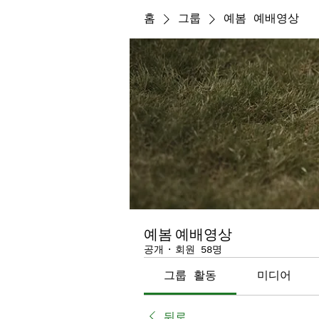
홈
그룹
예봄 예배영상
예봄 예배영상
공개
·
회원 58명
그룹 활동
미디어
뒤로