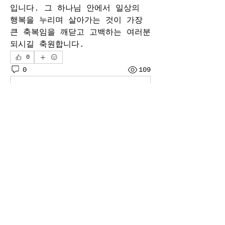
입니다. 그 하나님 안에서 일상의 
행복을 누리며 살아가는 것이 가장 
큰 축복임을 깨닫고 고백하는 여러분 
되시길 축원합니다.
0
0
109
Write a comment...
소개
매주 예봄 주요예배 실시간 녹화 유
튜브 풀 영상이 업로드됩니다.
명
danieljes
팔로우
danieljes
sua98627
팔로우
sua98627