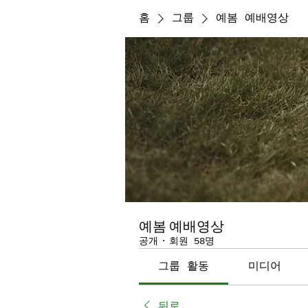
홈
그룹
예봄 예배영상
예봄 예배영상
공개
·
회원 58명
그룹 활동
미디어
뒤로