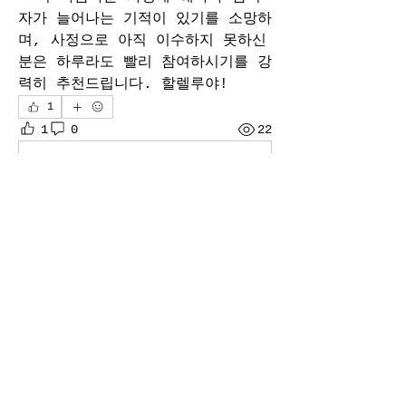
자가 늘어나는 기적이 있기를 소망하
며, 사정으로 아직 이수하지 못하신 
분은 하루라도 빨리 참여하시기를 강
력히 추천드립니다. 할렐루야!
1
1
0
22
Write a comment...
소개
예봄 가족들의 간증나눔 게시판입니
다.
명
danieljes
팔로우
danieljes
sua98627
팔로우