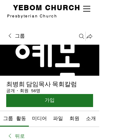
YEBOM CHURCH
Presbyterian Church
그룹
최병희 담임목사 목회칼럼
공개
·
회원 56명
가입
그룹 활동
미디어
파일
회원
소개
뒤로