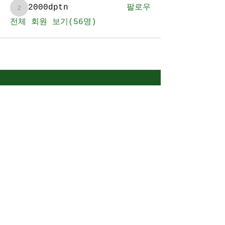
2000dptn
팔로우
2000dptn
전체 회원 보기(56명)
BE YEBOM FAMILY
​소중한 당신을 기다립니다.
WILL YOU JOIN US?
예배안내
말씀과 나눔