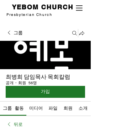
YEBOM CHURCH
Presbyterian Church
그룹
최병희 담임목사 목회칼럼
공개
·
회원 56명
가입
그룹 활동
미디어
파일
회원
소개
뒤로