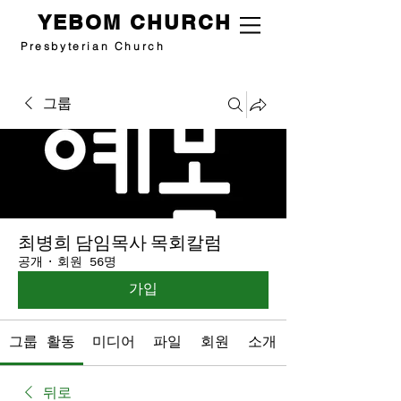
YEBOM CHURCH
Presbyterian Church
그룹
최병희 담임목사 목회칼럼
공개
·
회원 56명
가입
그룹 활동
미디어
파일
회원
소개
뒤로