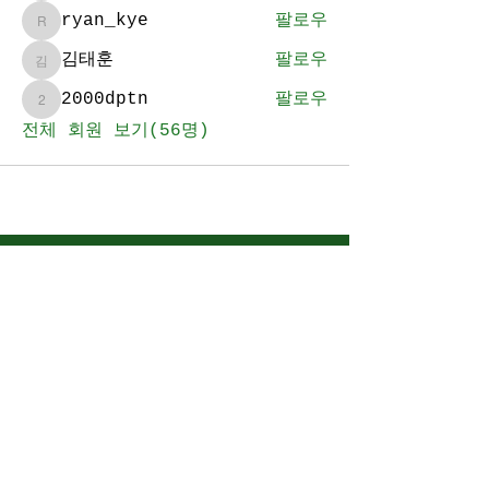
ryan_kye
팔로우
ryan_kye
김태훈
팔로우
김태훈
2000dptn
팔로우
2000dptn
전체 회원 보기(56명)
BE YEBOM FAMILY
​소중한 당신을 기다립니다.
WILL YOU JOIN US?
예배안내