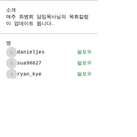
소개
매주 최병희 담임목사님의 목회칼럼
이 업데이트 됩니다.
명
danieljes
팔로우
danieljes
sua98627
팔로우
sua98627
ryan_kye
팔로우
ryan_kye
김태훈
팔로우
김태훈
2000dptn
팔로우
2000dptn
전체 회원 보기(56명)