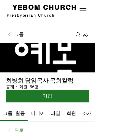
YEBOM CHURCH
Presbyterian Church
그룹
최병희 담임목사 목회칼럼
공개
·
회원 56명
가입
그룹 활동
미디어
파일
회원
소개
뒤로