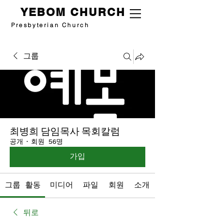
YEBOM CHURCH
Presbyterian Church
그룹
최병희 담임목사 목회칼럼
공개
·
회원 56명
가입
그룹 활동
미디어
파일
회원
소개
뒤로