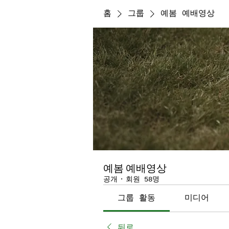
홈
그룹
예봄 예배영상
예봄 예배영상
공개
·
회원 58명
그룹 활동
미디어
뒤로