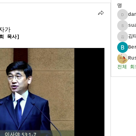
명
da
daniel
su
십자가
sua986
김
병희 목사]
김태훈
Be
Ru
전체 회