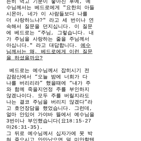
든히 먹고 기분이 좋아진 후에, 예
수님께서는 베드로에게 "요한의 아들 
시몬아, 네가 이 사람들보다 나를 
더 사랑하느냐?" 라고 세 번이나 연
속해서 질문을 던지십니다. 이 질문
에 베드로는 “주님, 그렇습니다. 내
가 주님을 사랑하는 줄을 주님께서 
아십니다." 라고 대답합니다. 
예수
님께서는 왜, 베드로에게 이런 질문
을 하셨을까요?
 베드로는 예수님께서 잡히시기 전 
감람산에서 “오늘 밤에 너희가 다 
나를 버리리라” 했을때에 “내가 주
와 함께 죽을지언정 주를 부인하지 
않겠나이다. 모두 주를 버릴지라도 
나는 결코 주님을 버리지 않겠다”라
고 호언장담을 했었습니다. 그런데, 
얼마 안있어 가야바 뜰에서 예수님을 
3번이나 부인했습니다(요18:15-27 
마26:31-35). 
그 뒤로 예수님께서 십자가에 못 박
혀 죽으시고 안만났으면 덜 미안할텐