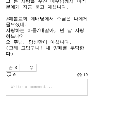
그 큰 사랑을 주신 예수님께서 여러
분에게 지금 묻고 계십니다.
♬예봄교회 예배당에서 주님은 나에게 
물으셨네. 
사랑하는 아들/내딸아, 넌 날 사랑
하느냐? 
오 주님, 당신만이 아십니다.
(그래 고맙구나! 내 양떼를 부탁한
다)
0
0
19
Write a comment...
소개
매주 예봄 주요예배 실시간 녹화 유
튜브 풀 영상이 업로드됩니다.