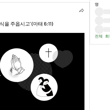
명
식을 주옵시고' (마태 6:11)
전체 회