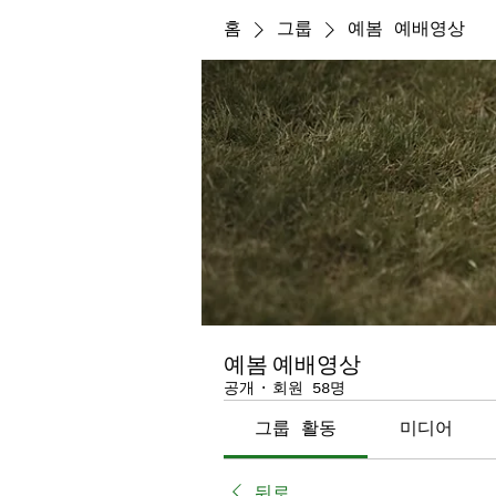
홈
그룹
예봄 예배영상
예봄 예배영상
공개
·
회원 58명
그룹 활동
미디어
뒤로